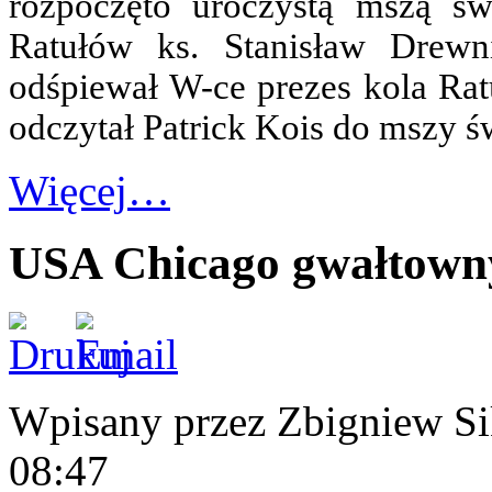
rozpoczęto uroczystą mszą św
Ratułów ks. Stanisław Drewn
odśpiewał W-ce prezes kola Rat
odczytał Patrick Kois do mszy św.
Więcej…
USA Chicago gwałtown
Wpisany przez Zbigniew S
08:47